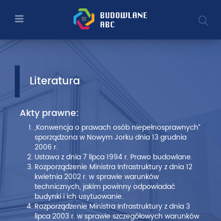
Literatura
Przejdź
Przejdź
Wy
do
do
a
–
głównej
menu
treści
głównego
Budowlane
ABC
–
Literatura
Ministerstwo
Akty prawne:
Rozwoju
„Konwencja o prawach osób niepełnosprawnych”
i
sporządzona w Nowym Jorku dnia 13 grudnia
2006 r.
Technologii
Ustawa z dnia 7 lipca 1994 r. Prawo budowlane.
Rozporządzenie Ministra Infrastruktury z dnia 12
kwietnia 2002 r. w sprawie warunków
technicznych, jakim powinny odpowiadać
budynki i ich usytuowanie.
Rozporządzenie Ministra Infrastruktury z dnia 3
lipca 2003 r. w sprawie szczegółowych warunków