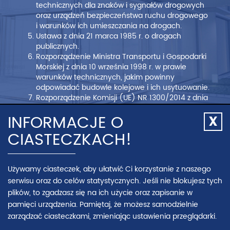
technicznych dla znaków i sygnałów drogowych
oraz urządzeń bezpieczeństwa ruchu drogowego
i warunków ich umieszczania na drogach.
Ustawa z dnia 21 marca 1985 r. o drogach
publicznych.
Rozporządzenie Ministra Transportu i Gospodarki
Morskiej z dnia 10 września 1998 r. w prawie
warunków technicznych, jakim powinny
odpowiadać budowle kolejowe i ich usytuowanie.
Rozporządzenie Komisji (UE) NR 1300/2014 z dnia
18 listopada 2014 r. w sprawie technicznych
INFORMACJE O
specyfikacji interoperacyjności odnoszących się
Zamk
do dostępności systemu kolei Unii dla osób
CIASTECZKACH!
info
niepełnosprawnych i osób o ograniczonej
o
możliwości poruszania się (Dzienniki Unii
cias
Europejskiej Seria L Nr 356 z 12 grudnia 2014).
Używamy ciasteczek, aby ułatwić Ci korzystanie z naszego
serwisu oraz do celów statystycznych. Jeśli nie blokujesz tych
Inne dokumenty:
plików, to zgadzasz się na ich użycie oraz zapisanie w
Fundacja Laboratorium Architektury 60+ skład
pamięci urządzenia. Pamiętaj, że możesz samodzielnie
zespołu: Benek I., Labus A., Kampka M. (red.)
zarządzać ciasteczkami, zmieniając ustawienia przeglądarki.
„
Wytyczne w zakresie projektowania