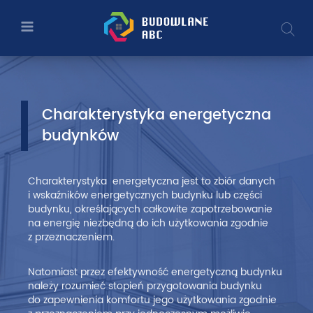
Charakterystyka
Przejdź
Przejdź
Wy
do
do
a
energetyczna
głównej
menu
treści
głównego
budynków
–
Budowlane
Charakterystyka energetyczna
budynków
ABC
–
Charakterystyka
energetyczna jest to zbiór danych
Ministerstwo
i wskaźników energetycznych budynku lub części
budynku, określających całkowite zapotrzebowanie
Rozwoju
na energię niezbędną do ich użytkowania zgodnie
z przeznaczeniem.
i
Natomiast przez efektywność energetyczną budynku
Technologii
należy rozumieć stopień przygotowania budynku
do zapewnienia komfortu jego użytkowania zgodnie