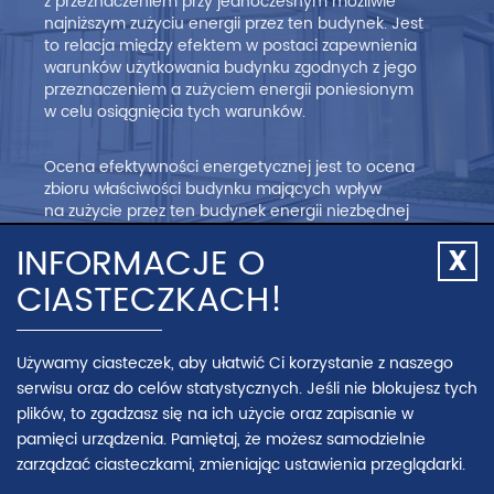
z przeznaczeniem przy jednoczesnym możliwie
najniższym zużyciu energii przez ten budynek. Jest
to relacja między efektem w postaci zapewnienia
warunków użytkowania budynku zgodnych z jego
przeznaczeniem a zużyciem energii poniesionym
w celu osiągnięcia tych warunków.
Ocena efektywności energetycznej jest to ocena
zbioru właściwości budynku mających wpływ
na zużycie przez ten budynek energii niezbędnej
do jego użytkowania, obejmująca m.in. ocenę
INFORMACJE O
izolacyjności cieplnej przegród budynku, zużycia
Zamk
nośników energii oraz sprawności zastosowanych
CIASTECZKACH!
info
w nim instalacji i urządzeń. Oceny energetycznej
o
budynku dokonuje się w postaci świadectwa
cias
charakterystyki energetycznej.
Używamy ciasteczek, aby ułatwić Ci korzystanie z naszego
serwisu oraz do celów statystycznych. Jeśli nie blokujesz tych
plików, to zgadzasz się na ich użycie oraz zapisanie w
pamięci urządzenia. Pamiętaj, że możesz samodzielnie
POPRZEDNIA
NASTĘPNA
zarządzać ciasteczkami, zmieniając ustawienia przeglądarki.
STRONA
STRONA