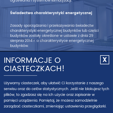
ogrzewania i systemów klimatyzacji.
Świadectwa charakterystyki energetycznej
Zasady sporządzania i przekazywania świadectw
charakterystyki energetycznej budynków lub części
budynków zostały określone w ustawie z dnia 29
sierpnia 2014 r. o charakterystyce energetycznej
budynków.
INFORMACJE O
Świadectwo charakterystyki energetycznej jest
Zamk
dokumentem, który określa wielkość
CIASTECZKACH!
info
zapotrzebowania na energię niezbędną
o
do zaspokojenia potrzeb energetycznych związanych
cias
z użytkowaniem budynku lub części budynku, czyli
Używamy ciasteczek, aby ułatwić Ci korzystanie z naszego
energii na potrzeby ogrzewania i wentylacji,
przygotowania ciepłej wody użytkowej, chłodzenia,
serwisu oraz do celów statystycznych. Jeśli nie blokujesz tych
a w przypadku budynków niemieszkalnych również
plików, to zgadzasz się na ich użycie oraz zapisanie w
oświetlenia.
pamięci urządzenia. Pamiętaj, że możesz samodzielnie
zarządzać ciasteczkami, zmieniając ustawienia przeglądarki.
Celem wprowadzenia obowiązku sporządzania