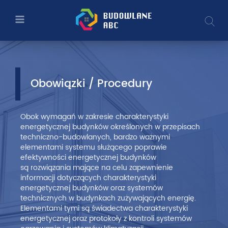
Obowiązki
Przejdź
Przejdź
Wy
do
do
a
/
głównej
menu
treści
głównego
Procedury
–
Budowlane
Obowiązki / Procedury
ABC
Obok wymagań w zakresie charakterystyki
–
energetycznej budynków określonych w przepisach
techniczno-budowlanych, bardzo ważnymi
Ministerstwo
elementami systemu służącego poprawie
efektywności energetycznej budynków
Rozwoju
są rozwiązania mające na celu zapewnienie
informacji dotyczących charakterystyki
i
energetycznej budynków oraz systemów
technicznych w budynkach zużywających energię.
Technologii
Elementami tymi są świadectwa charakterystyki
energetycznej oraz protokoły z kontroli systemów