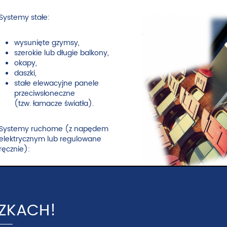
Systemy stałe:
wysunięte gzymsy,
szerokie lub długie balkony,
okapy,
daszki,
stałe elewacyjne panele
przeciwsłoneczne
(tzw. łamacze światła).
Systemy ruchome (z napędem
elektrycznym lub regulowane
ręcznie):
markizy,
panele przesuwne,
żaluzje zewnętrzne,
CZKACH!
rolety zewnętrzne,
okiennice