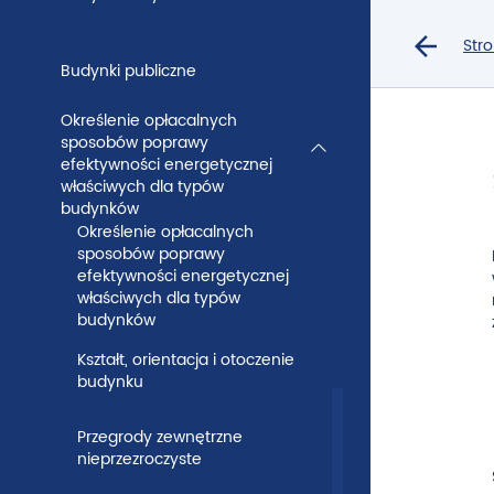
Systemy
Przejdź
Przejdź
do
do
przeciwsłoneczne
Str
Wróć
d
głównej
menu
Budynki publiczne
treści
głównego
–
Określenie opłacalnych
Budowlane
sposobów poprawy
f
efektywności energetycznej
ABC
właściwych dla typów
budynków
–
Określenie opłacalnych
sposobów poprawy
Ministerstwo
efektywności energetycznej
właściwych dla typów
Rozwoju
budynków
i
Kształt, orientacja i otoczenie
budynku
Technologii
Przegrody zewnętrzne
nieprzezroczyste