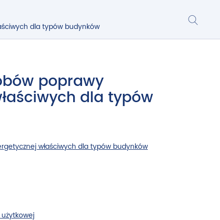
Wysz
łaściwych dla typów budynków
sobów poprawy
właściwych dla typów
ergetycznej właściwych dla typów budynków
y użytkowej