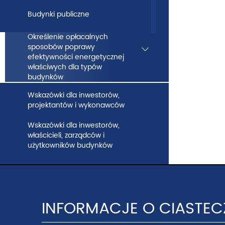
ABC
Budynki publiczne
–
Określenie opłacalnych
sposobów poprawy
Ministerstwo
f
efektywności energetycznej
właściwych dla typów
Rozwoju
budynków
i
Wskazówki dla inwestorów,
projektantów i wykonawców
Technologii
Wskazówki dla inwestorów,
właścicieli, zarządców i
użytkowników budynków
Budynki o niskim zużyciu energii
INFORMACJE O CIASTE
Kalkulatory
f