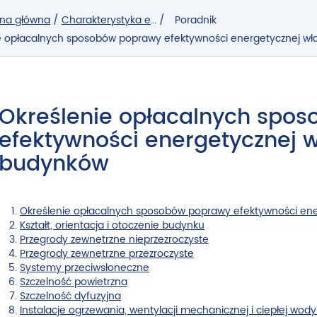
ona główna
/
Charakterystyka energetyczna budynków
/
Poradnik
 do poprzedniej strony
e opłacalnych sposobów poprawy efektywności energetycznej w
Szukana
fraza
Określenie opłacalnych spo
efektywności energetycznej 
budynków
Określenie opłacalnych sposobów poprawy efektywności en
Kształt, orientacja i otoczenie budynku
Przegrody zewnętrzne nieprzezroczyste
Przegrody zewnętrzne przezroczyste
Systemy przeciwsłoneczne
Szczelność powietrzna
Szczelność dyfuzyjna
Instalacje ogrzewania, wentylacji mechanicznej i ciepłej wod